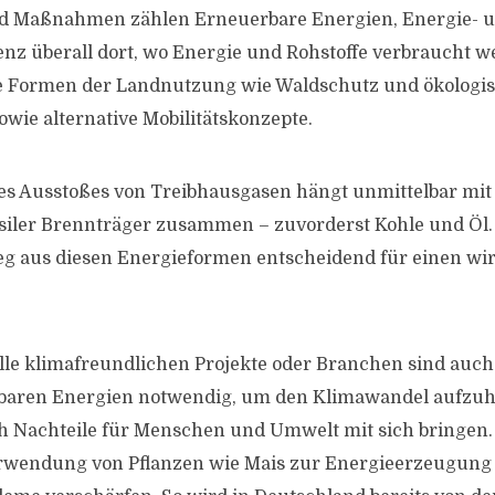
d Maßnahmen zählen Erneuerbare Energien, Energie- 
enz überall dort, wo Energie und Rohstoffe verbraucht w
e Formen der Landnutzung wie Waldschutz und ökologi
owie alternative Mobilitätskonzepte.
des Ausstoßes von Treibhausgasen hängt unmittelbar mit
iler Brennträger zusammen – zuvorderst Kohle und Öl. 
ieg aus diesen Energieformen entscheidend für einen w
lle klimafreundlichen Projekte oder Branchen sind auch
rbaren Energien notwendig, um den Klimawandel aufzuha
 Nachteile für Menschen und Umwelt mit sich bringen. 
erwendung von Pflanzen wie Mais zur Energieerzeugung