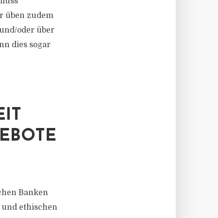
fluss
er üben zudem
und/oder über
ann dies sogar
EIT
GEBOTE
ichen Banken
n und ethischen