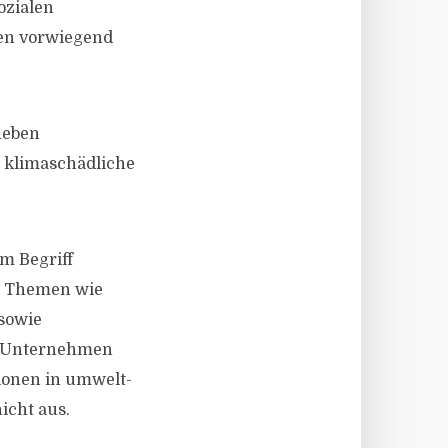
ozialen
en vorwiegend
neben
n klimaschädliche
m Begriff
en Themen wie
 sowie
ch Unternehmen
ionen in umwelt-
icht aus.