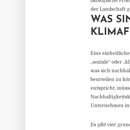
ökologische Prob
der Landschaft 
WAS SI
KLIMA
Eine einheitliche
„soziale“ oder „k
was sich nachhal
beurteilen zu kö
entspricht, müss
Nachhaltigkeits
Unternehmen inv
Es gibt vier gru