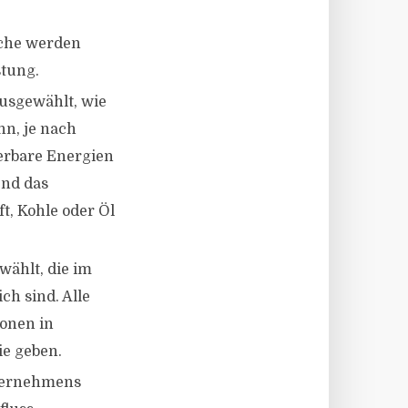
iche werden
stung.
usgewählt, wie
nn, je nach
erbare Energien
end das
, Kohle oder Öl
ählt, die im
ch sind. Alle
ionen in
ie geben.
nternehmens