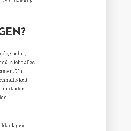
er „Vermaisung“
GEN?
kologische“,
nd. Nicht alles,
 Namen. Um
chhaltigkeit
- und/oder
der
eldanlagen: