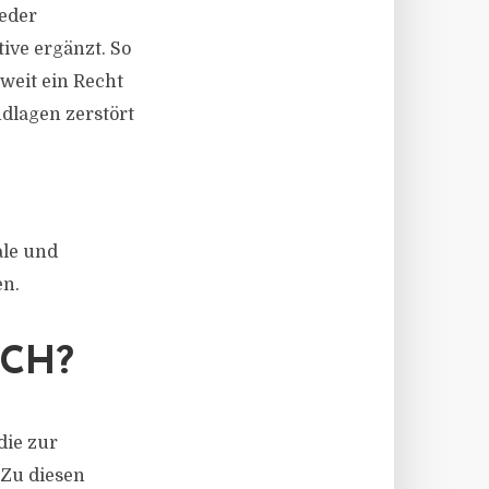
ieder
ive ergänzt. So
weit ein Recht
dlagen zerstört
ale und
en.
ICH?
die zur
Zu diesen