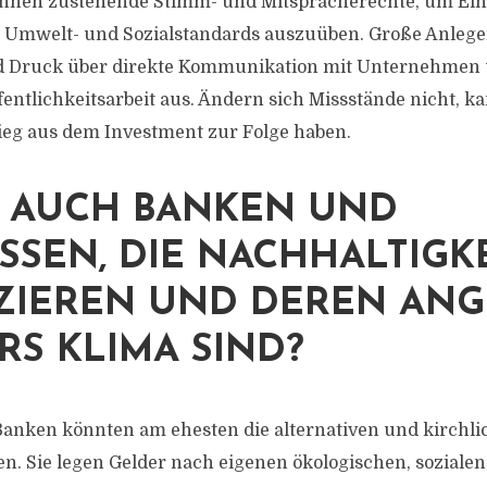
ihnen zustehende Stimm- und Mitspracherechte, um Ein
h Umwelt- und Sozialstandards auszuüben. Große Anleg
nd Druck über direkte Kommunikation mit Unternehmen 
fentlichkeitsarbeit aus. Ändern sich Missstände nicht, k
ieg aus dem Investment zur Folge haben.
S AUCH BANKEN UND
SSEN, DIE NACHHALTIGK
ZIEREN UND DEREN AN
RS KLIMA SIND?
Banken könnten am ehesten die alternativen und kirchl
n. Sie legen Gelder nach eigenen ökologischen, soziale