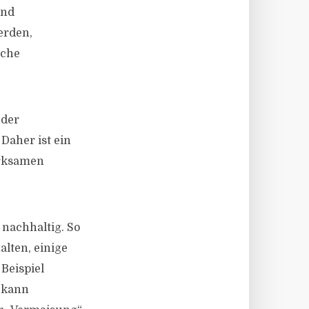
und
erden,
sche
 der
Daher ist ein
irksamen
 nachhaltig. So
lten, einige
Beispiel
 kann