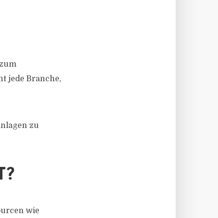
g zum
ht jede Branche,
anlagen zu
T?
ourcen wie