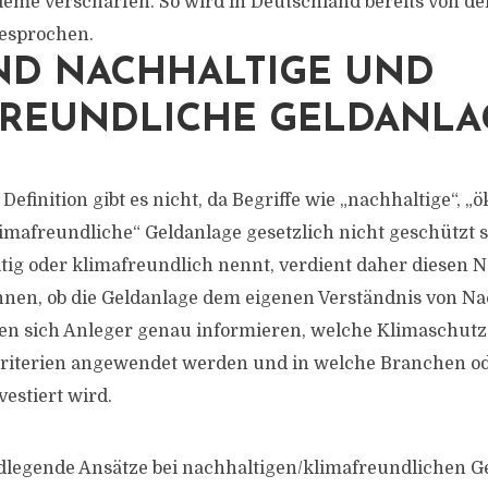
leme verschärfen. So wird in Deutschland bereits von d
gesprochen.
ND NACHHALTIGE UND
FREUNDLICHE GELDANLA
 Definition gibt es nicht, da Begriffe wie „nachhaltige“, „ö
limafreundliche“ Geldanlage gesetzlich nicht geschützt si
tig oder klimafreundlich nennt, verdient daher diesen
nnen, ob die Geldanlage dem eigenen Verständnis von Na
en sich Anleger genau informieren, welche Klimaschutz
kriterien angewendet werden und in welche Branchen o
estiert wird.
ndlegende Ansätze bei nachhaltigen/klimafreundlichen G