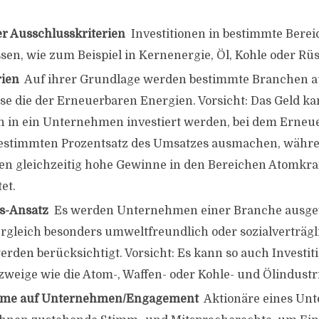
er Ausschlusskriterien
 Investitionen in bestimmte Bere
sen, wie zum Beispiel in Kernenergie, Öl, Kohle oder Rü
rien
 Auf ihrer Grundlage werden bestimmte Branchen a
ise die der Erneuerbaren Energien. Vorsicht: Das Geld ka
h in ein Unternehmen investiert werden, bei dem Erneu
bestimmten Prozentsatz des Umsatzes ausmachen, währ
 gleichzeitig hohe Gewinne in den Bereichen Atomkraft
et.
ss-Ansatz
 Es werden Unternehmen einer Branche ausgew
gleich besonders umweltfreundlich oder sozialverträgli
rden berücksichtigt. Vorsicht: Es kann so auch Investit
zweige wie die Atom-, Waffen- oder Kohle- und Ölindustr
hme auf Unternehmen/Engagement
 Aktionäre eines U