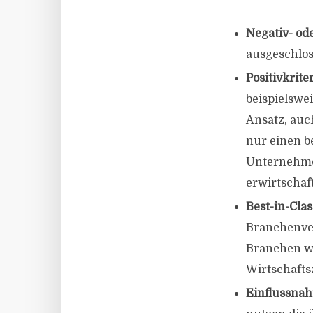
Negativ- od
ausgeschlos
Positivkrite
beispielswe
Ansatz, auc
nur einen 
Unternehmen
erwirtschaft
Best-in-Cla
Branchenver
Branchen we
Wirtschafts
Einflussna