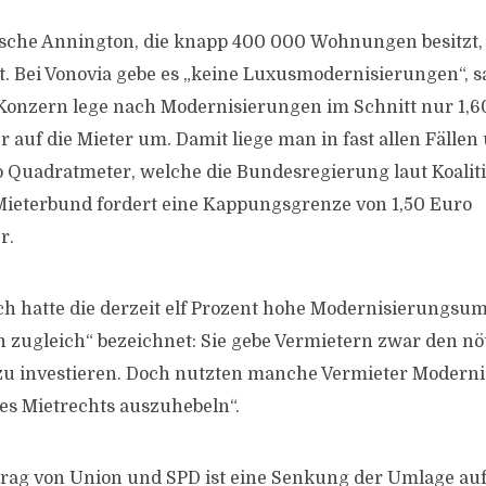
tsche Annington, die knapp
400 000
Wohnungen besitzt, 
rt. Bei Vonovia gebe es „keine Luxusmodernisierungen“, s
 Konzern lege nach Modernisierungen im Schnitt nur
1,6
 auf die Mieter um. Damit liege man in fast allen Fällen
o Quadratmeter, welche die Bundesregierung laut Koalit
 Mieterbund fordert eine Kappungsgrenze von
1,50
Euro
r.
h hatte die derzeit elf Prozent hohe Modernisierungsuml
 zugleich“ bezeichnet: Sie gebe Vermietern zwar den nöt
u investieren. Doch nutzten manche Vermieter Moderni
es Mietrechts auszuhebeln“.
trag von Union und SPD ist eine Senkung der Umlage auf