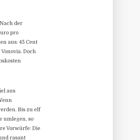
 Nach der
uro pro
ten aus:
45
Cent
 Vonovia. Doch
ebskosten
el aus
 Wenn
rden. Bis zu elf
e umlegen, so
re Vorwürfe: Die
und rasant