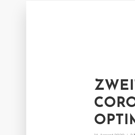
ZWEI
CORO
OPTI