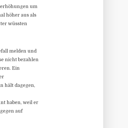
ieterhöhungen um
al höher aus als
eter wüssten
efall melden und
e nicht bezahlen
eren. Ein
er
in hält dagegen,
nt haben, weil er
ngegen auf