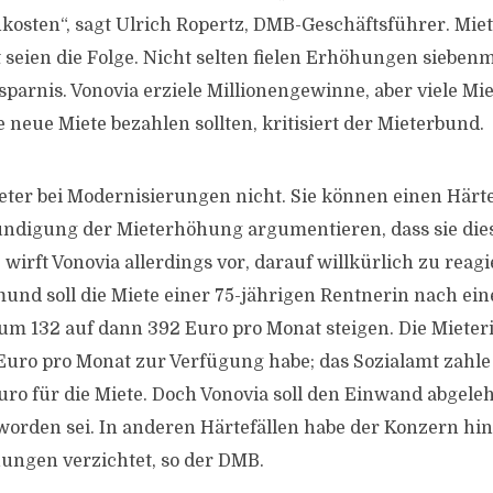
kosten“, sagt Ulrich Ropertz, DMB-Geschäftsführer. M
seien die Folge. Nicht selten fielen Erhöhungen siebenm
sparnis. Vonovia erziele Millionengewinne, aber viele Mi
re neue Miete bezahlen sollten, kritisiert der Mieterbund.
eter bei Modernisierungen nicht. Sie können einen Härt
ndigung der Mieterhöhung argumentieren, dass sie dies
wirft Vonovia allerdings vor, darauf willkürlich zu reagi
mund soll die Miete einer 75-jährigen Rentnerin nach ein
 um
132
auf dann
392
Euro pro Monat steigen. Die Mieter
uro pro Monat zur Verfügung habe; das Sozialamt zahle
ro für die Miete. Doch Vonovia soll den Einwand abgeleh
worden sei. In anderen Härtefällen habe der Konzern hi
ungen verzichtet, so der DMB.