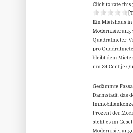
Click to rate this 
[T
Ein Mietshaus in
Modernisierung 
Quadratmeter. Ve
pro Quadratmete
bleibt dem Mieter
um
24
Cent je Q
Gedämmte Fassade
Darmstadt, das d
Immobilienkonzer
Prozent der Mode
steht es im Gese
Modernisierunge