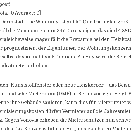
post!
otal:
0
Average:
0
]
 Darmstadt. Die Wohnung ist gut
50
Quadratmeter groß.
soll die Monatsmiete um
247
Euro steigen, das sind
4,88
E
rgleichsweise mager fällt die Ersparnis bei den Heizkos
r prognostiziert der Eigentümer, der Wohnungskonzern
 selbst davon nicht viel: Der neue Aufzug wird die Betri
uadratmeter erhöhen.
n, Kunststofffenster oder neue Heizkörper – das Beispi
er Deutsche Mieterbund (DMB) in Berlin vorlegte, zeigt:
ne ihre Gebäude sanieren, kann dies für Mieter teuer we
rnisierungskosten dürfen Vermieter auf die Jahresmiet
tz. Gegen Vonovia erheben die Mieterschützer nun schwe
n des Dax-Konzerns führten zu „unbezahlbaren Mieten 