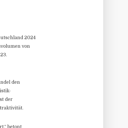
eutschland 2024
nsvolumen von
023.
andel den
stik-
st der
raktivität.
t,“ betont