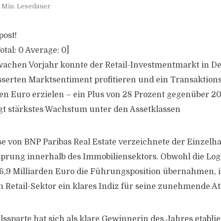
 Min. Lesedauer
post!
otal:
0
Average:
0
]
achen Vorjahr konnte der Retail-Investmentmarkt in D
sserten Marktsentiment profitieren und ein Transaktio
den Euro erzielen – ein Plus von 28 Prozent gegenüber 2
gt stärkstes Wachstum unter den Assetklassen
se von BNP Paribas Real Estate verzeichnete der Einzelh
rung innerhalb des Immobiliensektors. Obwohl die Logi
6,9 Milliarden Euro die Führungsposition übernahmen, i
 Retail-Sektor ein klares Indiz für seine zunehmende Att
ssparte hat sich als klare Gewinnerin des Jahres etablier