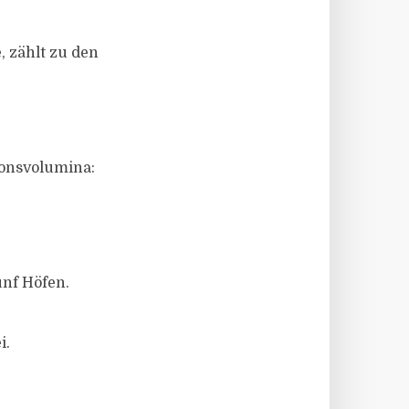
, zählt zu den
ionsvolumina:
ünf Höfen.
i.