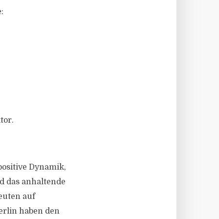
:
tor.
positive Dynamik,
d das anhaltende
euten auf
erlin haben den