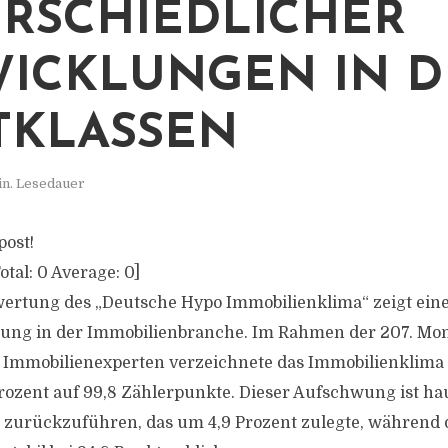
RSCHIEDLICHER
ICKLUNGEN IN 
TKLASSEN
in. Lesedauer
post!
otal:
0
Average:
0
]
wertung des „Deutsche Hypo Immobilienklima“ zeigt ein
klung in der Immobilienbranche. Im Rahmen der 207. Mo
0 Immobilienexperten verzeichnete das Immobilienklima
rozent auf 99,8 Zählerpunkte. Dieser Aufschwung ist ha
 zurückzuführen, das um 4,9 Prozent zulegte, während 