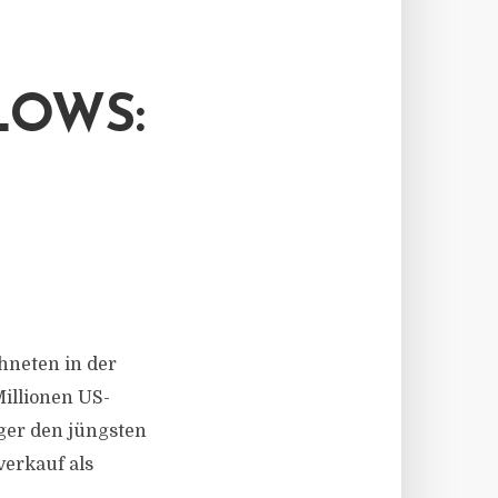
LOWS:
chneten in der
illionen US-
eger den jüngsten
erkauf als