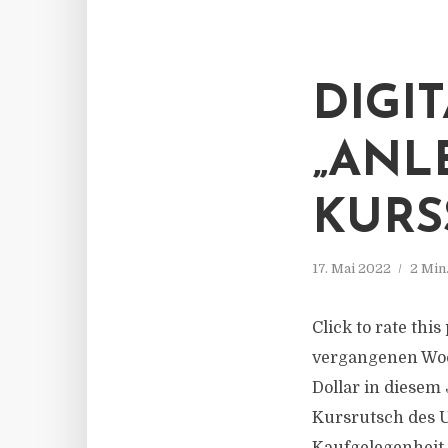
DIGI
„ANL
KURS
17. Mai 2022
2 Min
Click to rate thi
vergangenen Woc
Dollar in diesem 
Kursrutsch des U