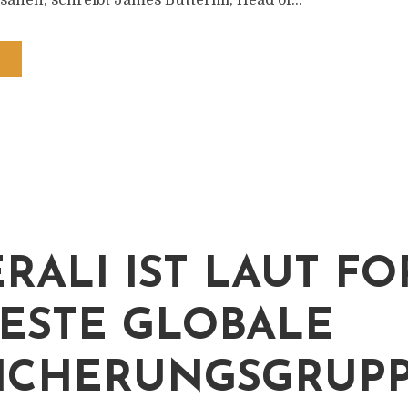
ahen, schreibt James Butterfill, Head of...
RALI IST LAUT FO
BESTE GLOBALE
ICHERUNGSGRUP