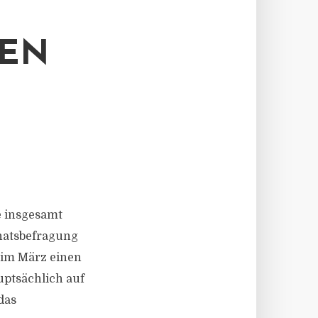
DEN
e insgesamt
natsbefragung
 im März einen
uptsächlich auf
das