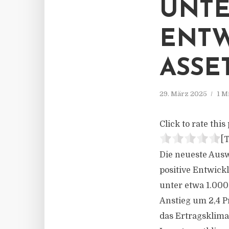
UNTE
ENTW
ASSE
29. März 2025
1 M
Click to rate this 
[T
Die neueste Aus
positive Entwic
unter etwa 1.00
Anstieg um 2,4 P
das Ertragsklima