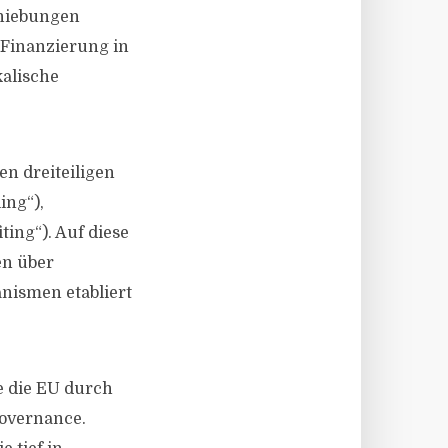
chiebungen
 Finanzierung in
kalische
n dreiteiligen
ing“),
ing“). Auf diese
en über
nismen etabliert
e die EU durch
Governance.