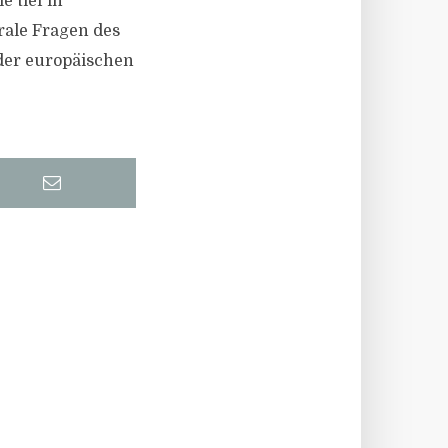
 tief in
rale Fragen des
 der europäischen