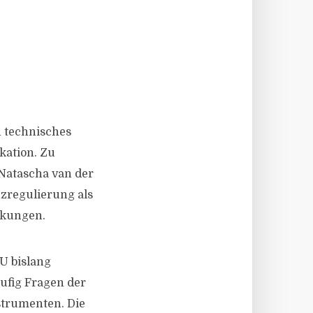
n technisches
kation. Zu
Natascha van der
nzregulierung als
rkungen.
U bislang
ufig Fragen der
trumenten. Die