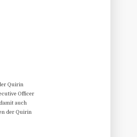
der Quirin
ecutive Officer
 damit auch
en der Quirin