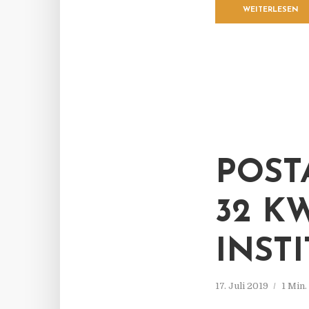
WEITERLESEN
POST
32 K
INST
17. Juli 2019
1 Min