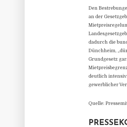
Den Bestrebungen
an der Gesetzge
Mietpreisregelun
Landesgesetzgebe
dadurch die bund
Dünchheim, „dür
Grundgesetz gara
Mietpreisbegrenz
deutlich intensiv
gewerblicher Ver
Quelle: Pressemi
PRESSEK