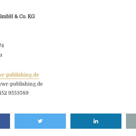
GmbH & Co. KG
74
u
-publishing.de
wr-publishing.de
6152 9553589