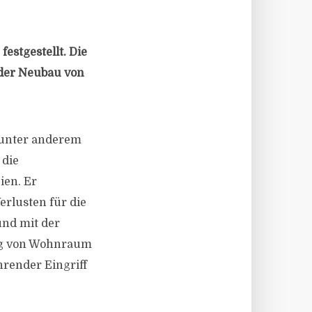
estgestellt. Die
 der Neubau von
 unter anderem
 die
ien. Er
erlusten für die
und mit der
ung von Wohnraum
hrender Eingriff