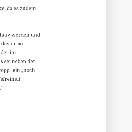
ge, da es zudem
 tätig werden und
 davon, so
 der im
s sei neben der
topp“ ein „noch
sfreiheit
“.