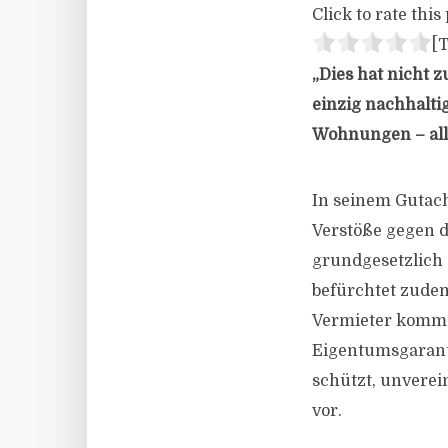
Click to rate this 
[T
„Dies hat nicht 
einzig nachhalti
Wohnungen – alle
In seinem Gutac
Verstöße gegen d
grundgesetzlich 
befürchtet zudem
Vermieter kommen
Eigentumsgarant
schützt, unverei
vor.