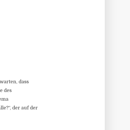
rwarten, dass
se des
hema
e?“, der auf der