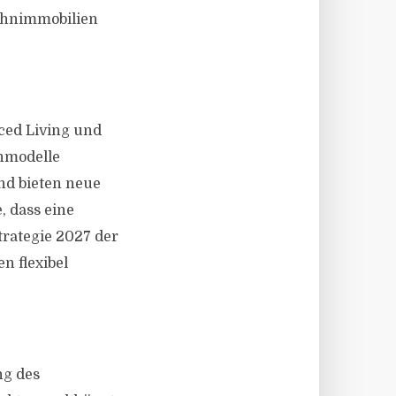
Wohnimmobilien
ced Living und
enmodelle
nd bieten neue
, dass eine
Strategie 2027 der
n flexibel
ng des