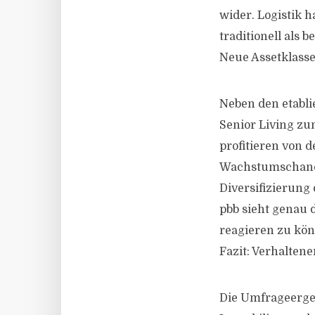
wider. Logistik 
traditionell als b
Neue Assetklasse
Neben den etabl
Senior Living zu
profitieren von 
Wachstumschancen
Diversifizierung 
pbb sieht genau 
reagieren zu kö
Fazit: Verhalte
Die Umfrageergeb