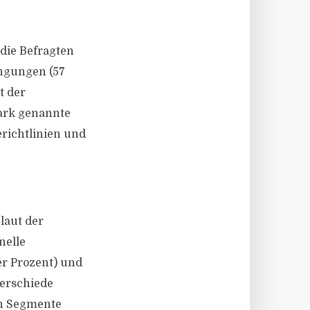
die Befragten
ingungen (57
t der
tark genannte
erichtlinien und
laut der
nelle
er Prozent) und
terschiede
en Segmente