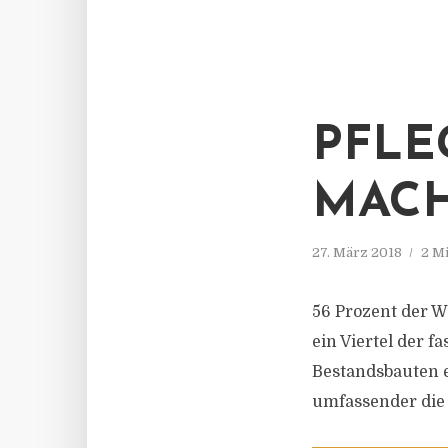
PFLE
MACH
27. März 2018
2 M
56 Prozent der 
ein Viertel der f
Bestandsbauten e
umfassender di