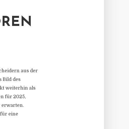
OREN
cheidern aus der
 Bild des
kt weiterhin als
en für 2025,
 erwarten.
für eine