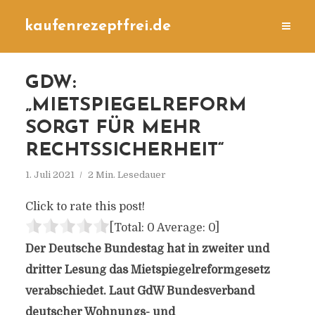
kaufenrezeptfrei.de
GDW:
„MIETSPIEGELREFORM
SORGT FÜR MEHR
RECHTSSICHERHEIT“
1. Juli 2021
2 Min. Lesedauer
Click to rate this post!
[Total:
0
Average:
0
]
Der Deutsche Bundestag hat in zweiter und
dritter Lesung das Mietspiegelreformgesetz
verabschiedet. Laut GdW Bundesverband
deutscher Wohnungs- und