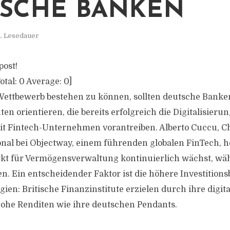
SCHE BANKEN
. Lesedauer
post!
otal:
0
Average:
0
]
ettbewerb bestehen zu können, sollten deutsche Banke
uten orientieren, die bereits erfolgreich die Digitalisieru
t Fintech-Unternehmen vorantreiben. Alberto Cuccu, Ch
ional bei Objectway, einem führenden globalen FinTech, h
rkt für Vermögensverwaltung kontinuierlich wächst, w
. Ein entscheidender Faktor ist die höhere Investitionsb
gien: Britische Finanzinstitute erzielen durch ihre digita
hohe Renditen wie ihre deutschen Pendants.