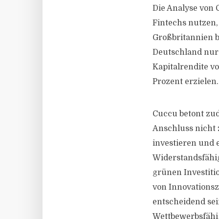
Die Analyse von 
Fintechs nutzen,
Großbritannien b
Deutschland nur 2
Kapitalrendite v
Prozent erzielen.
Cuccu betont zud
Anschluss nicht 
investieren und e
Widerstandsfähig
grünen Investiti
von Innovations
entscheidend sei
Wettbewerbsfähig