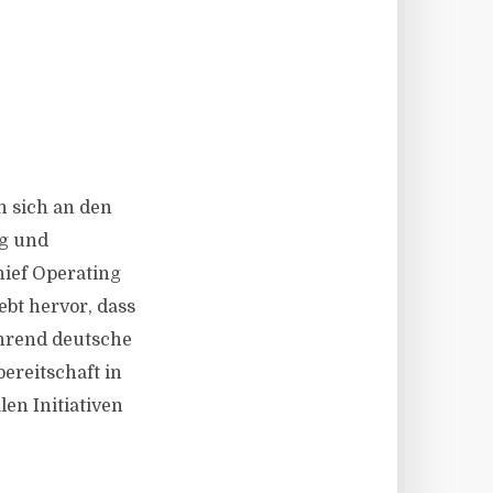
n sich an den
ng und
ief Operating
ebt hervor, dass
ährend deutsche
ereitschaft in
len Initiativen