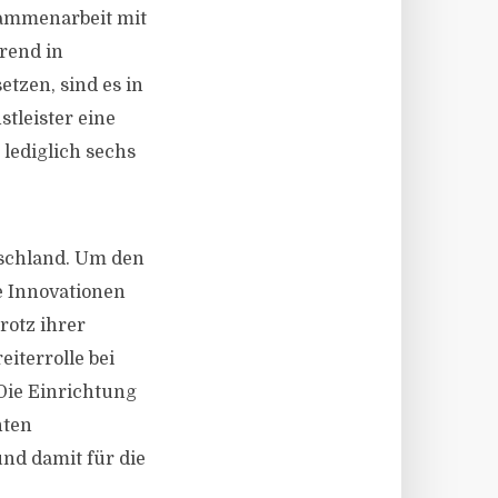
usammenarbeit mit
rend in
etzen, sind es in
stleister eine
lediglich sechs
tschland. Um den
e Innovationen
rotz ihrer
iterrolle bei
Die Einrichtung
nten
und damit für die