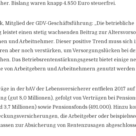
isher. Bislang waren knapp 4.850 Euro steuerfrei.
k, Mitglied der GDV-Geschäftsführung: „Die betriebliche
 leistet einen stetig wachsenden Beitrag zur Altersvors
n und Arbeitnehmer. Dieser positive Trend muss sich 
n aber noch verstärken, um Versorgungslücken bei der
hen. Das Betriebsrentenstärkungsgesetz bietet einige n
ie von Arbeitgebern und Arbeitnehmern genutzt werden s
äge in der bAV der Lebensversicherer entfielen 2017 auf 
ng (gut 8,0 Millionen), gefolgt von Verträgen bei Pensio
d 3,7 Millionen) sowie Pensionsfonds (491.000). Hinzu 
ckungsversicherungen, die Arbeitgeber oder beispielsw
assen zur Absicherung von Rentenzusagen abgeschloss