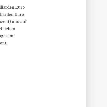
lliarden Euro
lliarden Euro
ozent) und auf
ieblichen
nsgesamt
ent.