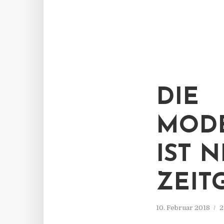
DIE
MODE
IST 
ZEIT
10. Februar 2018
2