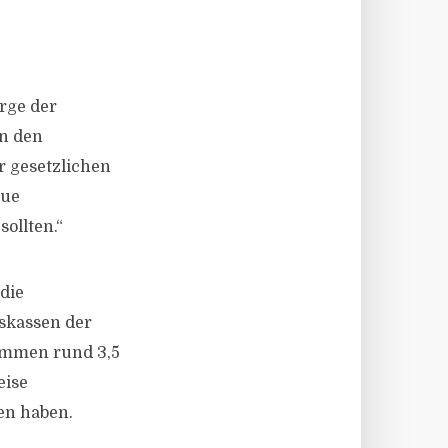
orge der
in den
 gesetzlichen
eue
ollten.“
die
nskassen der
kommen rund 3,5
eise
en haben.