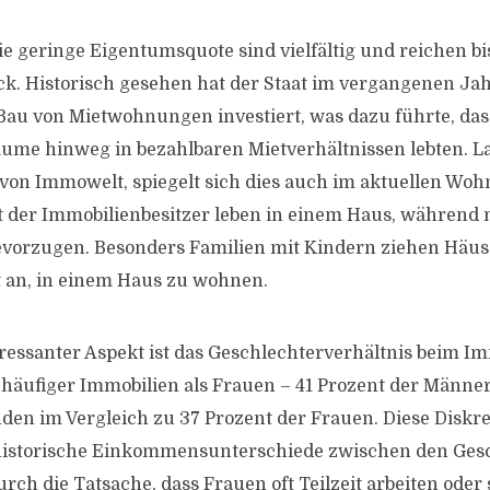
e geringe Eigentumsquote sind vielfältig und reichen bis
k. Historisch gesehen hat der Staat im vergangenen Ja
 Bau von Mietwohnungen investiert, was dazu führte, da
äume hinweg in bezahlbaren Mietverhältnissen lebten. La
von Immowelt, spiegelt sich dies auch im aktuellen Woh
t der Immobilienbesitzer leben in einem Haus, während 
orzugen. Besonders Familien mit Kindern ziehen Häuse
 an, in einem Haus zu wohnen.
eressanter Aspekt ist das Geschlechterverhältnis beim Im
häufiger Immobilien als Frauen – 41 Prozent der Männer
den im Vergleich zu 37 Prozent der Frauen. Diese Diskre
 historische Einkommensunterschiede zwischen den Ges
rch die Tatsache, dass Frauen oft Teilzeit arbeiten oder