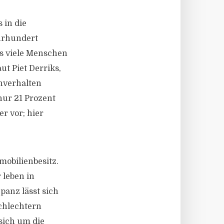
 in die
hrhundert
ss viele Menschen
ut Piet Derriks,
nverhalten
nur 21 Prozent
r vor; hier
mobilienbesitz.
 leben in
panz lässt sich
chlechtern
 sich um die