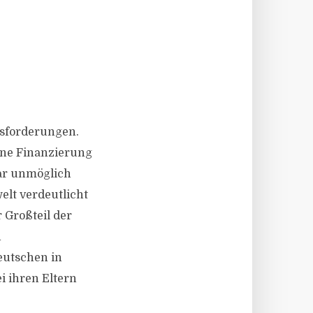
usforderungen.
eine Finanzierung
gar unmöglich
elt verdeutlicht
 Großteil der
n
eutschen in
i ihren Eltern