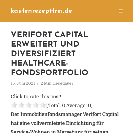
kaufenrezeptfrei.de
VERIFORT CAPITAL
ERWEITERT UND
DIVERSIFIZIERT
HEALTHCARE-
FONDSPORTFOLIO
15. Juni 2021
2 Min. Lesedauer
Click to rate this post!
[Total:
0
Average:
0
]
Der Immobilienfondsmanager Verifort Capital
hat eine vollvermietete Einrichtung für
Service-Wohnen in Merseburg für seinen