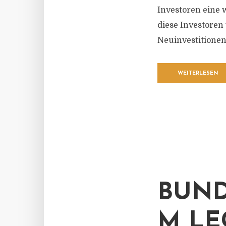
Investoren eine w
diese Investoren
Neuinvestitionen 
WEITERLESEN
BUND
M LE