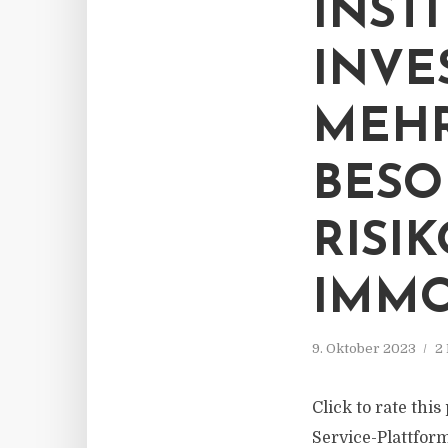
INST
INVE
MEHR
BESO
RISI
IMMO
9. Oktober 2023
2
Click to rate thi
Service-Plattfor