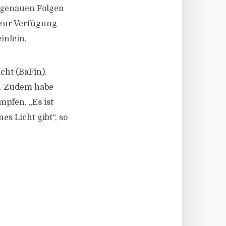
e genauen Folgen
 zur Verfügung
inlein.
cht (BaFin).
nd. Zudem habe
pfen. „Es ist
s Licht gibt“, so