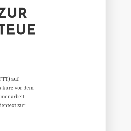
ZUR
TEUE
FTT) auf
s kurz vor dem
mmenarbeit
nientext zur