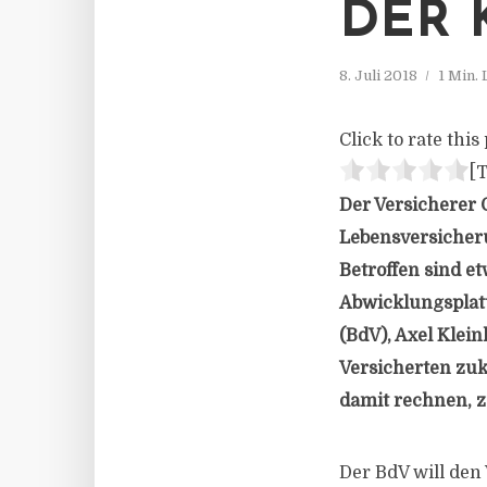
DER 
8. Juli 2018
1 Min.
Click to rate this 
[T
Der Versicherer 
Lebensversicheru
Betroffen sind e
Abwicklungsplatt
(BdV), Axel Klein
Versicherten zuk
damit rechnen, z
Der BdV will den