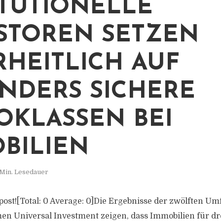
ITUTIONELLE
STOREN SETZEN
HEITLICH AUF
NDERS SICHERE
KOKLASSEN BEI
BILIEN
 Min. Lesedauer
s post![Total: 0 Average: 0]Die Ergebnisse der zwölften U
men Universal Investment zeigen, dass Immobilien für dre