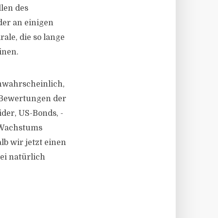
len des
der an einigen
ale, die so lange
inen.
unwahrscheinlich,
e Bewertungen der
ider, US-Bonds, -
n Wachstums
lb wir jetzt einen
ei natürlich