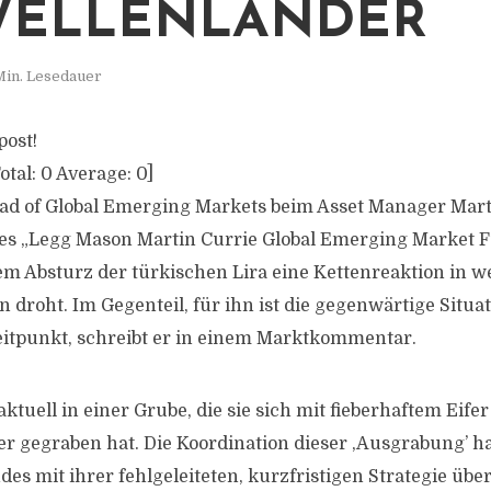
WELLENLÄNDER
Min. Lesedauer
post!
otal:
0
Average:
0
]
ad of Global Emerging Markets beim Asset Manager Mart
s „Legg Mason Martin Currie Global Emerging Market Fu
dem Absturz der türkischen Lira eine Kettenreaktion in w
droht. Im Gegenteil, für ihn ist die gegenwärtige Situat
eitpunkt, schreibt er in einem Marktkommentar.
aktuell in einer Grube, die sie sich mit fieberhaftem Eifer
er gegraben hat. Die Koordination dieser ‚Ausgrabung’ ha
es mit ihrer fehlgeleiteten, kurzfristigen Strategie üb