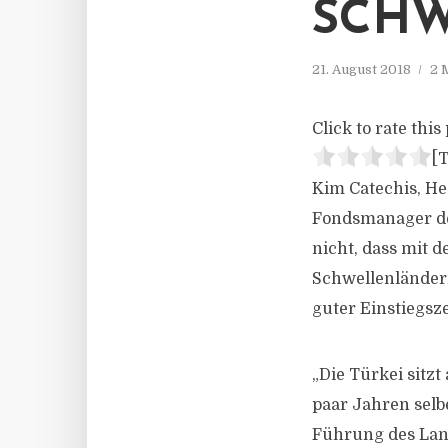
SCH
21. August 2018
2 
Click to rate this 
[T
Kim Catechis, He
Fondsmanager de
nicht, dass mit 
Schwellenländern 
guter Einstiegsz
„Die Türkei sitzt 
paar Jahren selb
Führung des Land