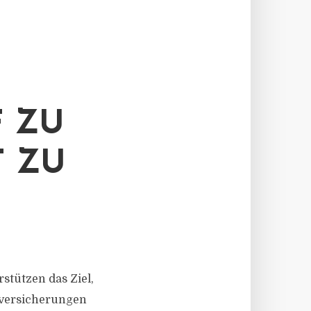
F ZU
T ZU
rstützen das Ziel,
dversicherungen