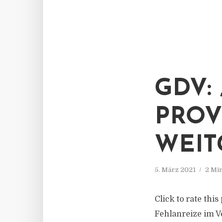
GDV:
PROV
WEIT
5. März 2021
2 Mi
Click to rate thi
Fehlanreize im V