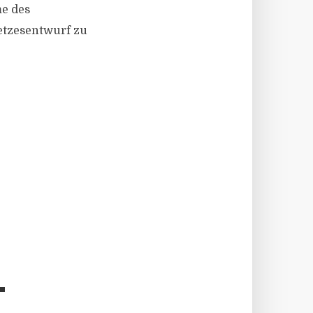
me des
etzesentwurf zu
T