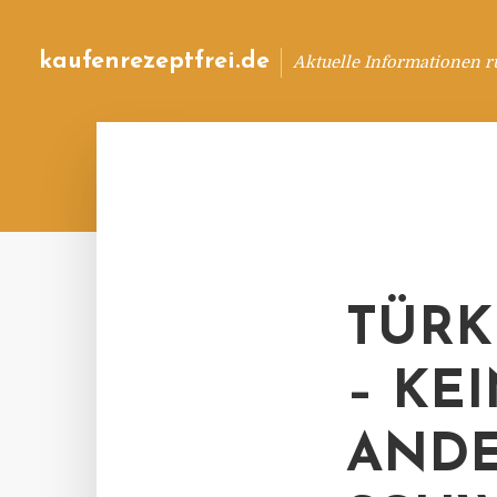
kaufenrezeptfrei.de
Aktuelle Informationen 
TÜRK
– KE
AND