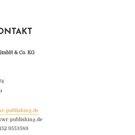
ONTAKT
GmbH & Co. KG
74
u
-publishing.de
wr-publishing.de
6152 9553589