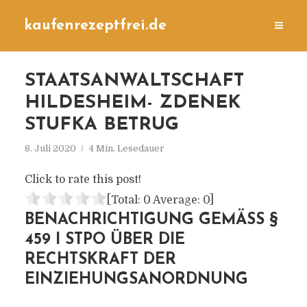
kaufenrezeptfrei.de
STAATSANWALTSCHAFT
HILDESHEIM- ZDENEK
STUFKA BETRUG
8. Juli 2020
4 Min. Lesedauer
Click to rate this post!
[Total:
0
Average:
0
]
BENACHRICHTIGUNG GEMÄSS § 4
59 I STPO ÜBER DIE R
ECHTSKRAFT DER E
INZIEHUNGSANORDNUNG