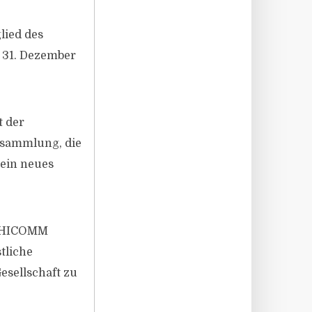
lied des
 31. Dezember
t der
rsammlung, die
 ein neues
f PHICOMM
tliche
esellschaft zu