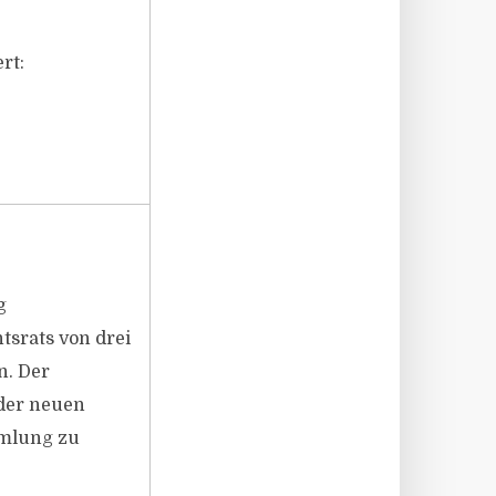
rt:
g
tsrats von drei
n. Der
e der neuen
mmlung zu