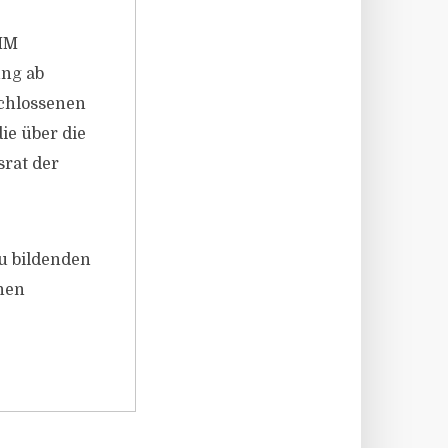
OMM
ng ab
chlossenen
e über die
srat der
u bildenden
inen