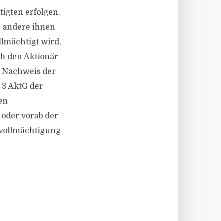
igten erfolgen.
e andere ihnen
llmächtigt wird,
ch den Aktionär
r Nachweis der
 3 AktG der
en
oder vorab der
evollmächtigung