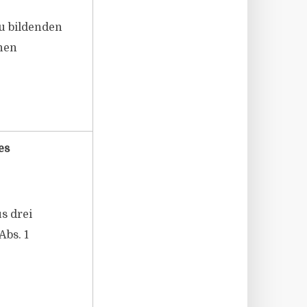
u bildenden
inen
es
us drei
Abs. 1