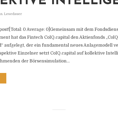
EKTIVE INTELLIG
in. Lesedauer
s post![Total: 0 Average: 0]Gemeinsam mit dem Fondsdiens
ment hat das Fintech CoIQ.capital den Aktienfonds „CoIQ 
“ aufgelegt, der ein fundamental neues Anlagemodell verf
rspektive Einzelner setzt CoIQ.capital auf kollektive Inte
ehmenden der Börsensimulation...