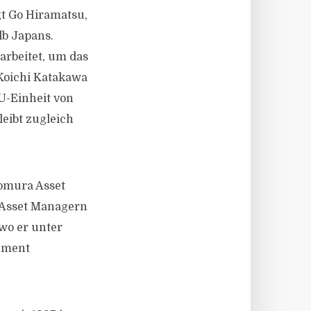
gt Go Hiramatsu,
b Japans.
arbeitet, um das
Koichi Katakawa
U-Einheit von
eibt zugleich
Nomura Asset
 Asset Managern
wo er unter
gement