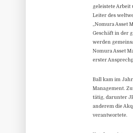
geleistete Arbei
Leiter des welt
„Nomura Asset Ma
Geschäft in der 
werden gemeinsa
Nomura Asset Man
erster Ansprechp
Ball kam im Jahr
Management. Zuv
tätig, darunter 
anderem die Akqu
verantwortete.