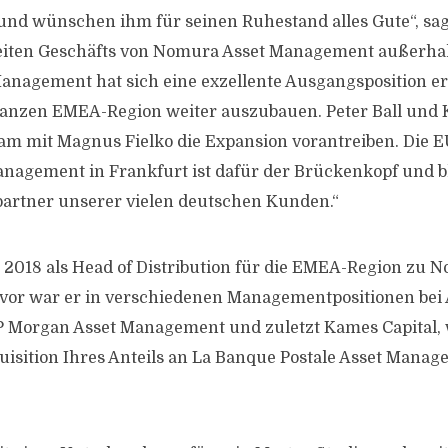
t und wünschen ihm für seinen Ruhestand alles Gute“, sa
weiten Geschäfts von Nomura Asset Management außerhal
nagement hat sich eine exzellente Ausgangsposition er
ganzen EMEA-Region weiter auszubauen. Peter Ball und 
m mit Magnus Fielko die Expansion vorantreiben. Die E
agement in Frankfurt ist dafür der Brückenkopf und bl
artner unserer vielen deutschen Kunden.“
 2018 als Head of Distribution für die EMEA-Region zu 
or war er in verschiedenen Managementpositionen bei
JP Morgan Asset Management und zuletzt Kames Capital, 
isition Ihres Anteils an La Banque Postale Asset Mana