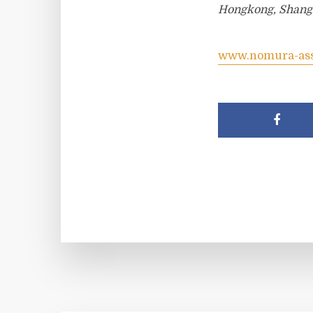
Hongkong, Shangha
www.nomura-ass