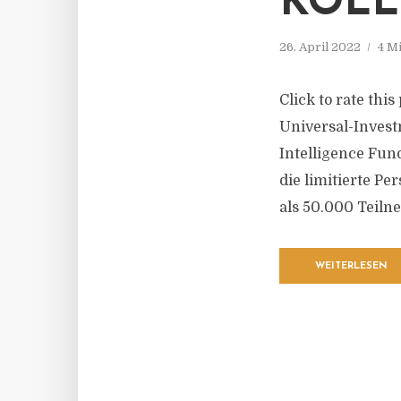
KOLL
26. April 2022
4 M
Click to rate thi
Universal-Invest
Intelligence Fund
die limitierte Pe
als 50.000 Teiln
WEITERLESEN