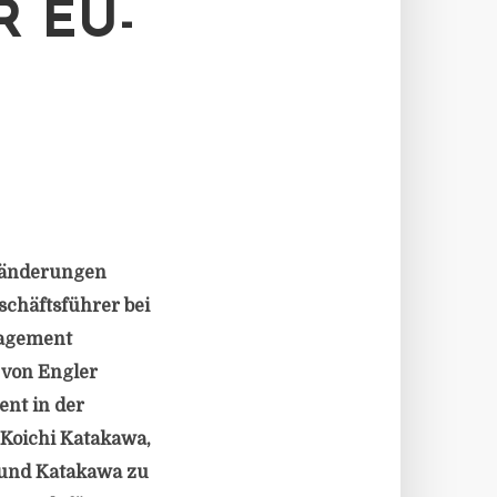
 EU-
ränderungen
chäftsführer bei
nagement
 von Engler
nt in der
 Koichi Katakawa,
 und Katakawa zu