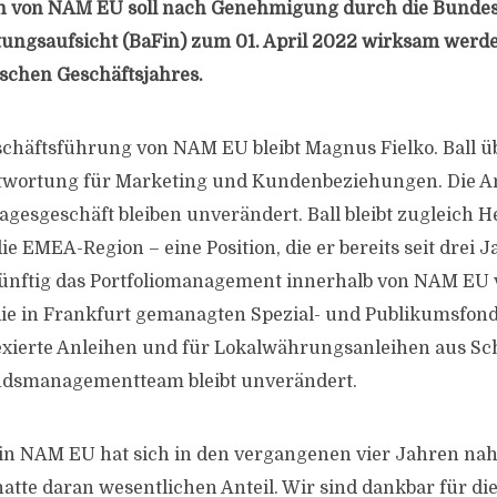
n von NAM EU soll nach Genehmigung durch die Bundesa
tungsaufsicht (BaFin) zum 01. April 2022 wirksam werd
schen Geschäftsjahres.
schäftsführung von NAM EU bleibt Magnus Fielko. Ball 
ntwortung für Marketing und Kundenbeziehungen. Die 
gesgeschäft bleiben unverändert. Ball bleibt zugleich H
die EMEA-Region – eine Position, die er bereits seit drei 
ünftig das Portfoliomanagement innerhalb von NAM EU 
die in Frankfurt gemanagten Spezial- und Publikumsfond
dexierte Anleihen und für Lokalwährungsanleihen aus S
ondsmanagementteam bleibt unverändert.
in NAM EU hat sich in den vergangenen vier Jahren nah
atte daran wesentlichen Anteil. Wir sind dankbar für di