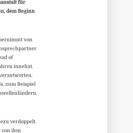
nstalt für
en, dem Beginn
übernimmt von
Ansprechpartner
ead of
Jahren innehat.
verantworten.
s, zum Beispiel
chwellenländern.
ezu verdoppelt.
e von ihm