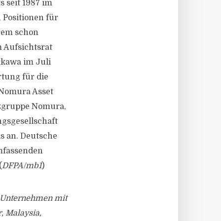
s seit 1987 im
 Positionen für
erem schon
 Aufsichtsrat
akawa im Juli
tung für die
 Nomura Asset
nzgruppe Nomura,
ngsgesellschaft
ds an. Deutsche
umfassenden
(
DFPA/mb1
)
s Unternehmen mit
, Malaysia,