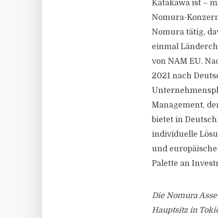
Katakawa ist – m
Nomura-Konzern t
Nomura tätig, da
einmal Länderch
von NAM EU. Nach
2021 nach Deuts
Unternehmenspla
Management, der
bietet in Deutsc
individuelle Lös
und europäische
Palette an Inve
Die Nomura Asset
Hauptsitz in Tok