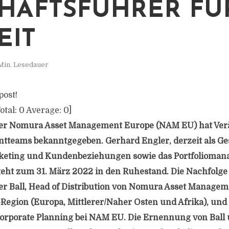
HÄFTSFÜHRER FÜR
EIT
Min. Lesedauer
post!
otal:
0
Average:
0
]
er Nomura Asset Management Europe (NAM EU) hat Ve
teams bekanntgegeben. Gerhard Engler, derzeit als Ges
eting und Kundenbeziehungen sowie das Portfolioma
geht zum 31. März 2022 in den Ruhestand. Die Nachfolge
 Ball, Head of Distribution von Nomura Asset Manageme
gion (Europa, Mittlerer/Naher Osten und Afrika), und
Corporate Planning bei NAM EU. Die Ernennung von Ball