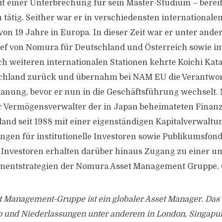
it einer Unterbrechung für sein Master-Studium – bereit
ätig. Seither war er in verschiedensten internationalen
von 19 Jahre in Europa. In dieser Zeit war er unter and
ef von Nomura für Deutschland und Österreich sowie im
 weiteren internationalen Stationen kehrte Koichi Kat
chland zurück und übernahm bei NAM EU die Verantwor
nung, bevor er nun in die Geschäftsführung wechselt.
 Vermögensverwalter der in Japan beheimateten Fina
hland seit 1988 mit einer eigenständigen Kapitalverwaltu
ungen für institutionelle Investoren sowie Publikumsfon
 Investoren erhalten darüber hinaus Zugang zu einer 
stmentstrategien der Nomura Asset Management Gruppe. 
 Management-Gruppe ist ein globaler Asset Manager. Da
io und Niederlassungen unter anderem in London, Singapur