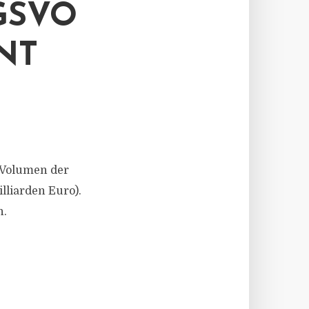
GSVO
NT
s Volumen der
illiarden Euro).
h.