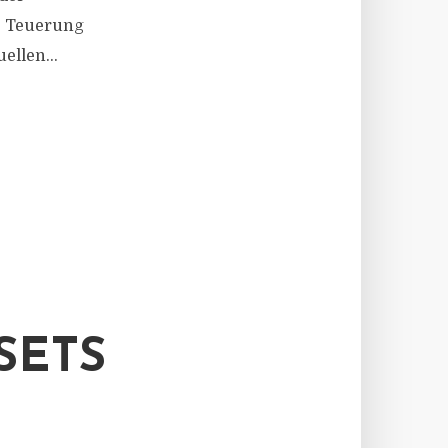
e Teuerung
llen...
SETS