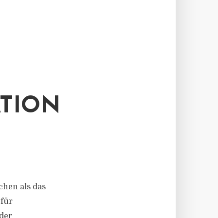
ATION
schen als das
 für
 der