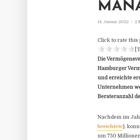
MAN
14. Januar 2022
2 
Click to rate this 
[T
Die Vermögensver
Hamburger Vermö
und erreichte er
Unternehmen wei
Berateranzahl de
Nachdem im Jahr 
berichtete
), kon
um 750 Millionen