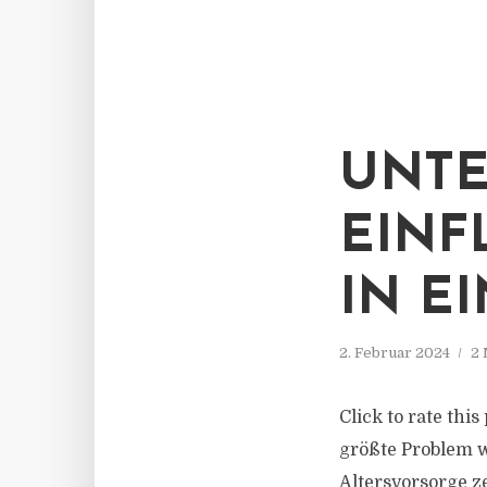
UNTE
EINF
IN E
2. Februar 2024
2 
Click to rate thi
größte Problem w
Altersvorsorge z