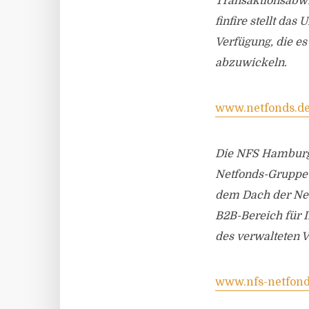
Transaktionsabwi
finfire stellt da
Verfügung, die e
abzuwickeln.
www.netfonds.d
Die NFS Hamburge
Netfonds-Gruppe u
dem Dach der Ne
B2B-Bereich für I
des verwalteten V
www.nfs-netfond