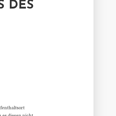
S DES
fenthaltsort
n es diesen nicht