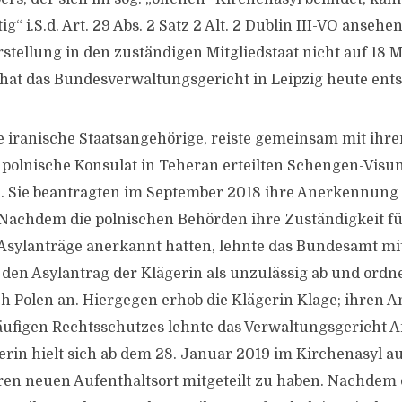
tig“ i.S.d. Art. 29 Abs. 2 Satz 2 Alt. 2 Dublin III-VO anse
rstellung in den zuständigen Mitgliedstaat nicht auf 18 
 hat das Bundesverwaltungsgericht in Leipzig heute ent
ne iranische Staatsangehörige, reiste gemeinsam mit i
polnische Konsulat in Teheran erteilten Schengen-Visu
. Sie beantragten im September 2018 ihre Anerkennung 
 Nachdem die polnischen Behörden ihre Zuständigkeit fü
Asylanträge anerkannt hatten, lehnte das Bundesamt mi
 den Asylantrag der Klägerin als unzulässig ab und ordn
 Polen an. Hiergegen erhob die Klägerin Klage; ihren A
ufigen Rechtsschutzes lehnte das Verwaltungsgericht 
gerin hielt sich ab dem 28. Januar 2019 im Kirchenasyl a
en neuen Aufenthaltsort mitgeteilt zu haben. Nachdem 