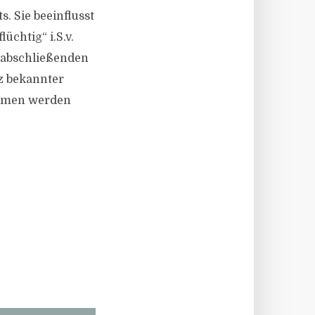
. Sie beeinflusst
üchtig“ i.S.v.
r abschließenden
z bekannter
nommen werden