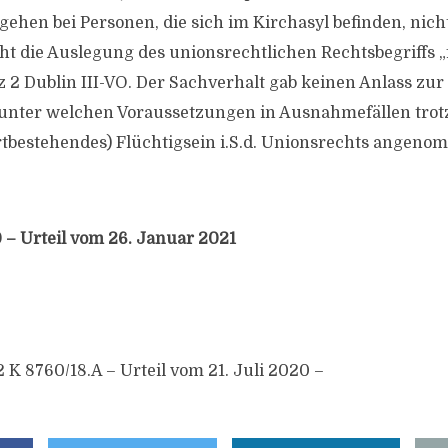
hen bei Personen, die sich im Kirchasyl befinden, nichts
t die Auslegung des unionsrechtlichen Rechtsbegriffs „fl
tz 2 Dublin III-VO. Der Sachverhalt gab keinen Anlass zu
 unter welchen Voraussetzungen in Ausnahmefällen trot
ortbestehendes) Flüchtigsein i.S.d. Unionsrechts ange
 – Urteil vom 26. Januar 2021
 K 8760/18.A – Urteil vom 21. Juli 2020 –