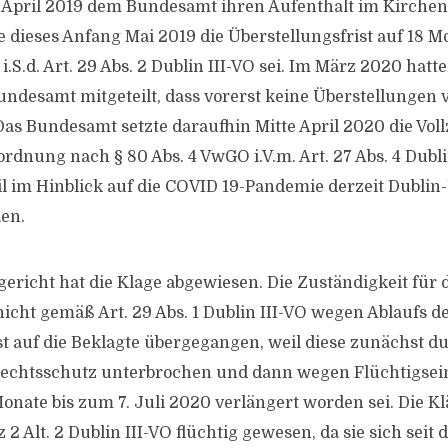
 April 2019 dem Bundesamt ihren Aufenthalt im Kirchena
e dieses Anfang Mai 2019 die Überstellungsfrist auf 18 Mo
 i.S.d. Art. 29 Abs. 2 Dublin III-VO sei. Im März 2020 hatt
desamt mitgeteilt, dass vorerst keine Überstellungen
 Das Bundesamt setzte daraufhin Mitte April 2020 die Vol
dnung nach § 80 Abs. 4 VwGO i.V.m. Art. 27 Abs. 4 Dublin
il im Hinblick auf die COVID 19-Pandemie derzeit Dublin
ien.
ericht hat die Klage abgewiesen. Die Zuständigkeit für 
nicht gemäß Art. 29 Abs. 1 Dublin III-VO wegen Ablaufs d
st auf die Beklagte übergegangen, weil diese zunächst d
Rechtsschutz unterbrochen und dann wegen Flüchtigsein
nate bis zum 7. Juli 2020 verlängert worden sei. Die Kläg
tz 2 Alt. 2 Dublin III-VO flüchtig gewesen, da sie sich sei