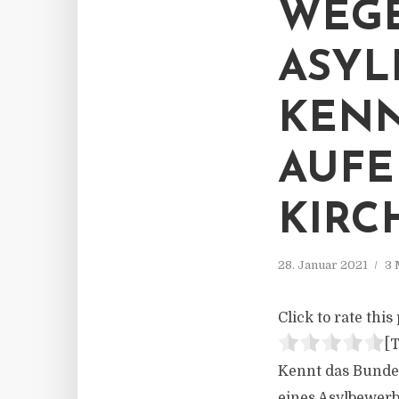
WEGE
ASYL
KENN
AUFE
KIRC
28. Januar 2021
3 
Click to rate this 
[T
Kennt das Bundes
eines Asylbewerbe