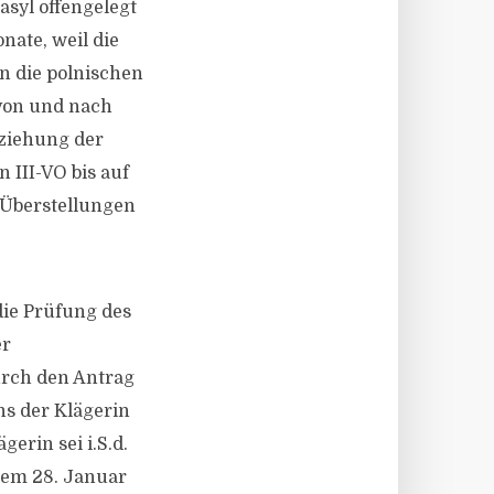
syl offengelegt
nate, weil die
en die polnischen
 von und nach
lziehung der
 III-VO bis auf
-Überstellungen
die Prüfung des
er
urch den Antrag
s der Klägerin
erin sei i.S.d.
t dem 28. Januar