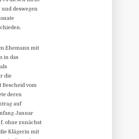
hen und deswegen
Monate
schieden.
hrem Ehemann mit
m in das
als
r die
t Bescheid vom
ete deren
ntrag auf
Anfang Januar
uf, ohne zunächst
die Klägerin mit