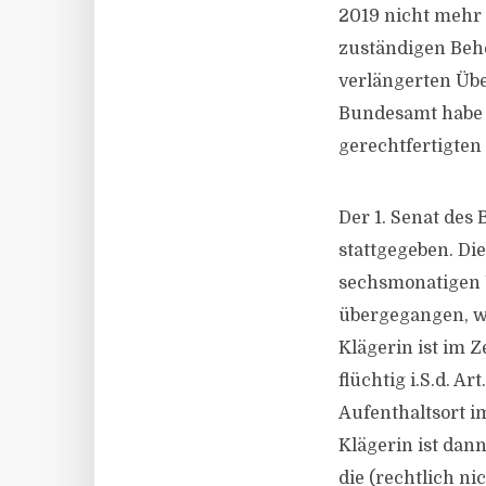
2019 nicht mehr 
zuständigen Behö
verlängerten Übe
Bundesamt habe d
gerechtfertigten 
Der 1. Senat des
stattgegeben. Di
sechsmonatigen Ü
übergegangen, we
Klägerin ist im 
flüchtig i.S.d. A
Aufenthaltsort i
Klägerin ist dan
die (rechtlich n