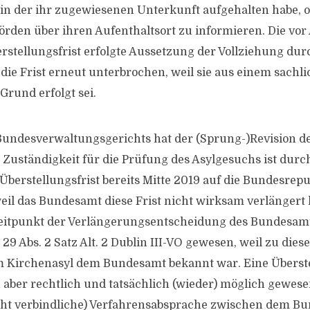
in der ihr zugewiesenen Unterkunft aufgehalten habe, 
rden über ihren Aufenthaltsort zu informieren. Die vor 
rstellungsfrist erfolgte Aussetzung der Vollziehung dur
ie Frist erneut unterbrochen, weil sie aus einem sachli
Grund erfolgt sei.
 Bundesverwaltungsgerichts hat der (Sprung-)Revision d
e Zuständigkeit für die Prüfung des Asylgesuchs ist durc
berstellungsfrist bereits Mitte 2019 auf die Bundesrep
il das Bundesamt diese Frist nicht wirksam verlängert 
Zeitpunkt der Verlängerungsentscheidung des Bundesam
rt. 29 Abs. 2 Satz Alt. 2 Dublin III-VO gewesen, weil zu die
m Kirchenasyl dem Bundesamt bekannt war. Eine Überst
n aber rechtlich und tatsächlich (wieder) möglich gewes
icht verbindliche) Verfahrensabsprache zwischen dem 