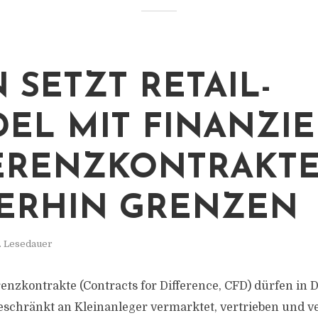
N SETZT RETAIL-
EL MIT FINANZI
ERENZKONTRAKT
ERHIN GRENZEN
. Lesedauer
erenzkontrakte (Contracts for Difference, CFD) dürfen in
eschränkt an Kleinanleger vermarktet, vertrieben und v