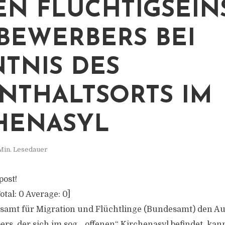
N FLÜCHTIGSEIN
BEWERBERS BEI
TNIS DES
NTHALTSORTS IM
HENASYL
Min. Lesedauer
post!
otal:
0
Average:
0
]
amt für Migration und Flüchtlinge (Bundesamt) den Au
rs, der sich im sog. „offenen“ Kirchenasyl befindet, kan