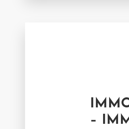
IMMO
– IM