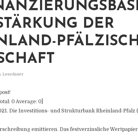
NANZIERUNGSBAS
STÄRKUNG DER
NLAND-PFÄLZISC
SCHAFT
n. Lesedauer
post!
otal:
0
Average:
0
]
021. Die Investitions- und Strukturbank Rheinland-Pfalz 
schreibung emittieren. Das festverzinsliche Wertpapier