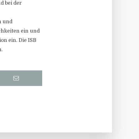
d bei der
n und
chkeiten ein und
on ein. Die ISB
n.