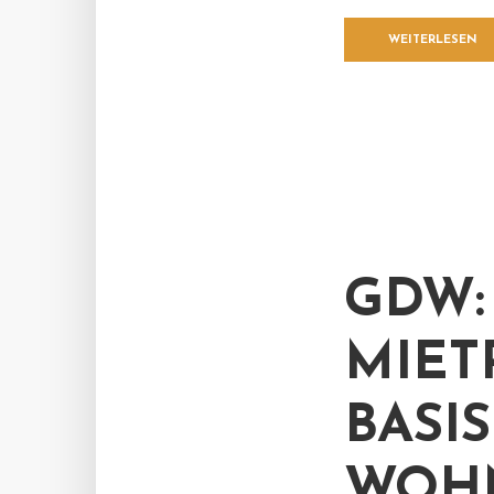
WEITERLESEN
GDW:
MIET
BASI
WOHN