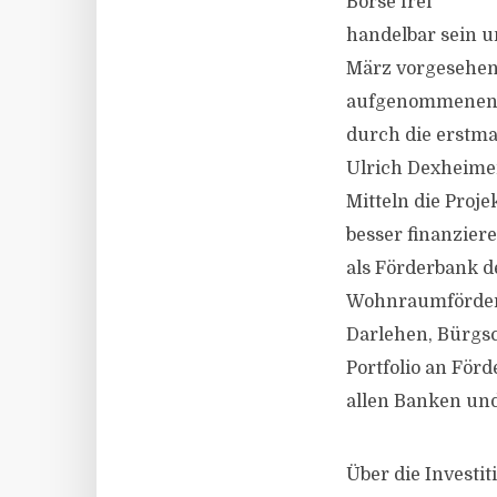
Börse frei
handelbar sein un
März vorgesehen.
aufgenommenen D
durch die erstma
Ulrich Dexheimer
Mitteln die Proj
besser finanzier
als Förderbank d
Wohnraumförderu
Darlehen, Bürgsc
Portfolio an För
allen Banken un
Über die Investit