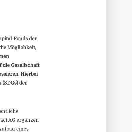
pital-Fonds der
die Möglichkeit,
emen
 die Gesellschaft
ssieren. Hierbei
s (SDGs) der
entliche
pact AG ergänzen
Aufbau eines