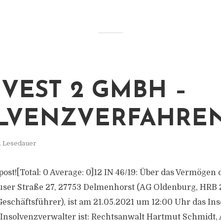
NVEST 2 GMBH –
LVENZVERFAHRE
. Lesedauer
s post![Total: 0 Average: 0]12 IN 46/19: Über das Vermögen 
er Straße 27, 27753 Delmenhorst (AG Oldenburg, HRB 213
eschäftsführer), ist am 21.05.2021 um 12:00 Uhr das In
 Insolvenzverwalter ist: Rechtsanwalt Hartmut Schmidt, 