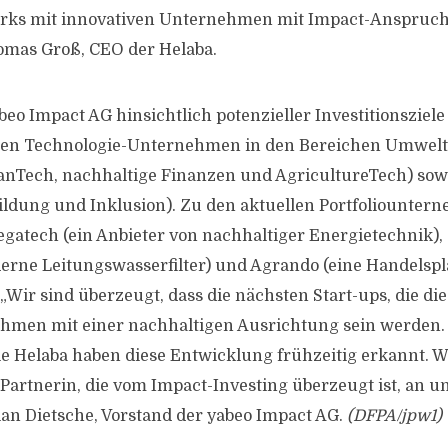
rks mit innovativen Unternehmen mit Impact-Anspruch h
mas Groß, CEO der Helaba.
eo Impact AG hinsichtlich potenzieller Investitionsziele 
ten Technologie-Unternehmen in den Bereichen Umwelt
anTech, nachhaltige Finanzen und AgricultureTech) sowi
Bildung und Inklusion). Zu den aktuellen Portfoliounte
egatech (ein Anbieter von nachhaltiger Energietechnik),
erne Leitungswasserfilter) und Agrando (eine Handelspla
„Wir sind überzeugt, dass die nächsten Start-ups, die di
men mit einer nachhaltigen Ausrichtung sein werden. I
ie Helaba haben diese Entwicklung frühzeitig erkannt. W
 Partnerin, die vom Impact-Investing überzeugt ist, an u
ian Dietsche, Vorstand der yabeo Impact AG.
(DFPA/jpw1)