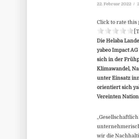
22. Februar 2022
Click to rate this 
[T
Die Helaba Land
yabeo Impact AG b
sich in der Früh
Klimawandel, Nac
unter Einsatz in
orientiert sich 
Vereinten Nation
„Gesellschaftlic
unternehmerische
wir die Nachhalt