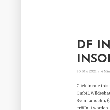
DF I
INSO
30. Mai 2021
4 Min
Click to rate thi
GmbH, Wildeshaus
Sven Lundehn, (G
eröffnet worden.