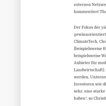
externen Netzwe
kommentiert Tho
Der Fokus der yab
gewinnorientier
ClimateTech, Cle
(beispielsweise 
beispielsweise W
Anbieter für mod
Landwirtschaft). 
werden, Unterneh
Investoren wie d
sehr, eine starke
haben“, so Christ