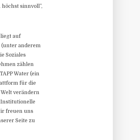
öchst sinnvoll”,
liegt auf
 (unter anderem
e Soziales
rnehmen zählen
 TAPP Water (ein
ttform für die
e Welt verändern
nstitutionelle
ir freuen uns
nserer Seite zu