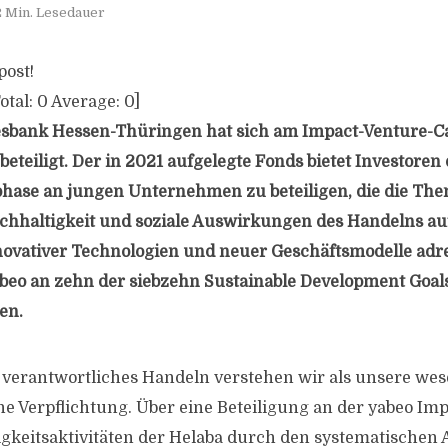
2 Min. Lesedauer
post!
otal:
0
Average:
0
]
esbank Hessen-Thüringen hat sich am Impact-Venture-Ca
eteiligt. Der in 2021 aufgelegte Fonds bietet Investoren 
phase an jungen Unternehmen zu beteiligen, die die Th
hhaltigkeit und soziale Auswirkungen des Handelns auf
novativer Technologien und neuer Geschäftsmodelle adre
yabeo an zehn der siebzehn Sustainable Development Goal
en.
h verantwortliches Handeln verstehen wir als unsere wes
 Verpflichtung. Über eine Beteiligung an der yabeo Im
igkeitsaktivitäten der Helaba durch den systematischen 