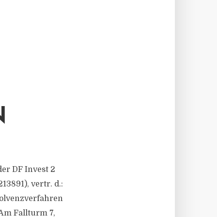
N
der DF Invest 2
891), vertr. d.:
solvenzverfahren
Am Fallturm 7,