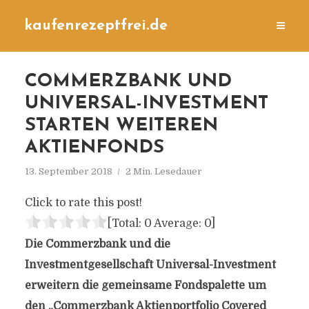
kaufenrezeptfrei.de
COMMERZBANK UND
UNIVERSAL-INVESTMENT
STARTEN WEITEREN
AKTIENFONDS
13. September 2018
2 Min. Lesedauer
Click to rate this post!
[Total:
0
Average:
0
]
Die Commerzbank und die
Investmentgesellschaft Universal-Investment
erweitern die gemeinsame Fondspalette um
den „Commerzbank Aktienportfolio Covered