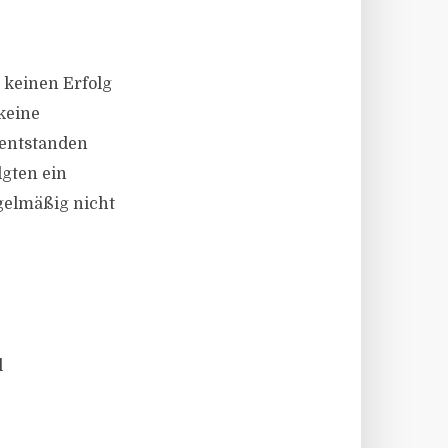
 keinen Erfolg
keine
 entstanden
gten ein
egelmäßig nicht
l