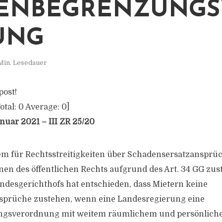
TENBEGRENZUNGS
UNG
Min. Lesedauer
post!
otal:
0
Average:
0
]
nuar 2021 – III ZR 25/20
em für Rechtsstreitigkeiten über Schadensersatzansprü
nen des öffentlichen Rechts aufgrund des Art. 34 GG zust
undesgerichthofs hat entschieden, dass Mietern keine
prüche zustehen, wenn eine Landesregierung eine
ngsverordnung mit weitem räumlichem und persönlic