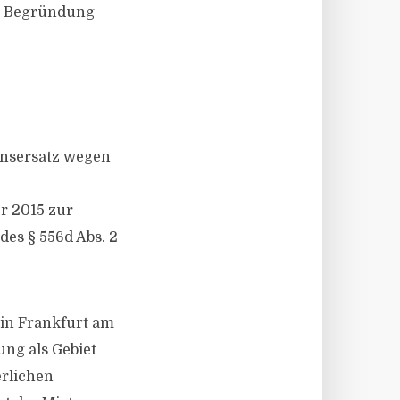
ur Begründung
ensersatz wegen
r 2015 zur
es § 556d Abs. 2
in Frankfurt am
ung als Gebiet
rlichen