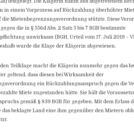
B) festgelegt. Die Klägerin nahm aus abgetretenem Rech
n in einem Vorprozess auf Rückzahlung überhöhter Miet
uf die Mietenbegrenzungsverordnung stützte. Diese Veror
gegen die in § 556d Abs. 2 Satz 5 bis 7 BGB bestimmte
lichtung unwirksam (BGH, Urteil vom 17. Juli 2019 – VI
eshalb wurde die Klage der Klägerin abgewiesen.
nden Teilklage macht die Klägerin nunmehr gegen das be
er geltend, dass diesen bei Wirksamkeit der
gsverordnung ein Rückzahlungsanspruch gegen die Ver
ezahlte Miete zugestanden hätte. Sie hält die Vorausset
pruchs gemäß § 839 BGB für gegeben. Mit dem Erlass de
 das beklagte Land eine ihm gegenüber den Mietern obl
tzt.