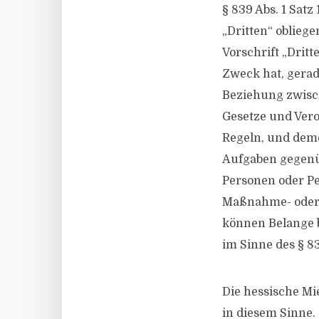
§ 839 Abs. 1 Sat
„Dritten“ obliege
Vorschrift „Dritt
Zweck hat, gera
Beziehung zwisch
Gesetze und Ver
Regeln, und dem
Aufgaben gegenü
Personen oder P
Maßnahme- oder 
können Belange b
im Sinne des § 8
Die hessische M
in diesem Sinne.