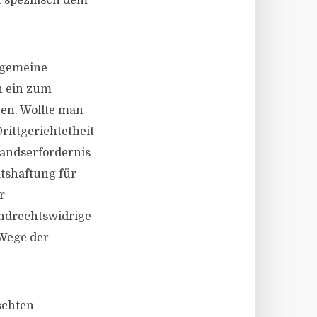
 spezifisch dem
.
llgemeine
h ein zum
gen. Wollte man
rittgerichtetheit
tandserfordernis
atshaftung für
r
undrechtswidrige
 Wege der
schten