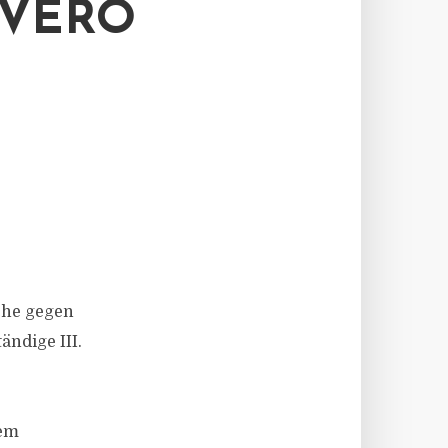
VERO
che gegen
ändige III.
hem