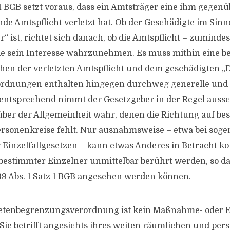
z 1 BGB setzt voraus, dass ein Amtsträger eine ihm gegen
nde Amtspflicht verletzt hat. Ob der Geschädigte im Sinn
er“ ist, richtet sich danach, ob die Amtspflicht – zuminde
de sein Interesse wahrzunehmen. Es muss mithin eine b
en der verletzten Amtspflicht und dem geschädigten „D
ordnungen enthalten hingegen durchweg generelle und 
entsprechend nimmt der Gesetzgeber in der Regel aussc
ber der Allgemeinheit wahr, denen die Richtung auf be
ersonenkreise fehlt. Nur ausnahmsweise – etwa bei sog
Einzelfallgesetzen – kann etwas Anderes in Betracht 
estimmter Einzelner unmittelbar berührt werden, so dass
39 Abs. 1 Satz 1 BGB angesehen werden können.
ietenbegrenzungsverordnung ist kein Maßnahme- oder Ei
 Sie betrifft angesichts ihres weiten räumlichen und per