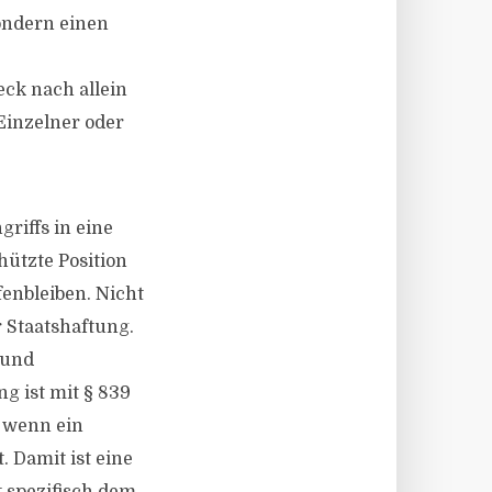
sondern einen
ck nach allein
Einzelner oder
riffs in eine
ützte Position
fenbleiben. Nicht
 Staatshaftung.
 und
g ist mit § 839
, wenn ein
 Damit ist eine