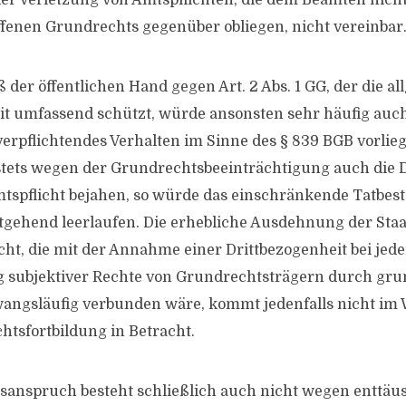
r Verletzung von Amtspflichten, die dem Beamten nicht
ffenen Grundrechts gegenüber obliegen, nicht vereinbar
 der öffentlichen Hand gegen Art. 2 Abs. 1 GG, der die a
it umfassend schützt, würde ansonsten sehr häufig auc
erpflichtendes Verhalten im Sinne des § 839 BGB vorlie
 stets wegen der Grundrechtsbeeinträchtigung auch die D
mtspflicht bejahen, so würde das einschränkende Tatbes
itgehend leerlaufen. Die erhebliche Ausdehnung der Sta
cht, die mit der Annahme einer Drittbezogenheit bei jede
g subjektiver Rechte von Grundrechtsträgern durch gr
angsläufig verbunden wäre, kommt jedenfalls nicht im
htsfortbildung in Betracht.
sanspruch besteht schließlich auch nicht wegen enttäu