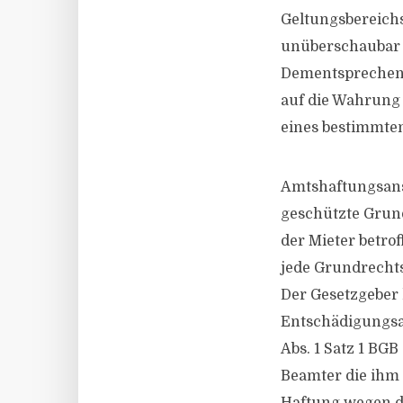
Geltungsbereichs
unüberschaubar g
Dementsprechend
auf die Wahrung 
eines bestimmten
Amtshaftungsansp
geschützte Grund
der Mieter betro
jede Grundrechts
Der Gesetzgeber
Entschädigungsan
Abs. 1 Satz 1 BG
Beamter die ihm 