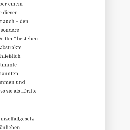
über einem
e dieser
st auch – den
esondere
ritten“ bestehen.
abstrakte
hließlich
stimmte
enannten
kommen und
 sie als „Dritte“
nzelfallgesetz
sönlichen