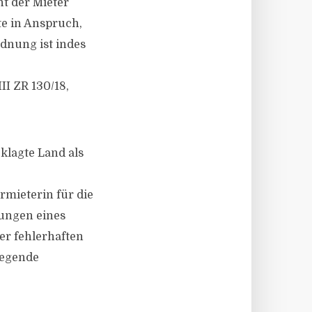
t der Mieter
e in Anspruch,
dnung ist indes
II ZR 130/18,
klagte Land als
mieterin für die
zungen eines
r fehlerhaften
iegende