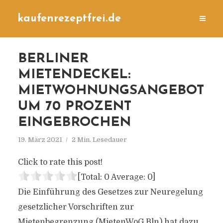
kaufenrezeptfrei.de
BERLINER
MIETENDECKEL:
MIETWOHNUNGSANGEBOT
UM 70 PROZENT
EINGEBROCHEN
19. März 2021
2 Min. Lesedauer
Click to rate this post!
[Total:
0
Average:
0
]
Die Einführung des Gesetzes zur Neuregelung
gesetzlicher Vorschriften zur
Mietenbegrenzung (MietenWoG Bln) hat dazu