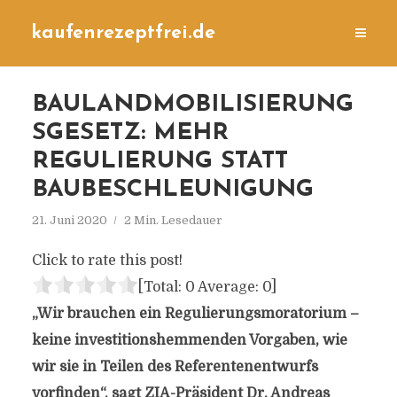
kaufenrezeptfrei.de
BAULANDMOBILISIERUNG
SGESETZ: MEHR
REGULIERUNG STATT
BAUBESCHLEUNIGUNG
21. Juni 2020
2 Min. Lesedauer
Click to rate this post!
[Total:
0
Average:
0
]
„Wir brauchen ein Regulierungsmoratorium –
keine investitionshemmenden Vorgaben, wie
wir sie in Teilen des Referentenentwurfs
vorfinden“, sagt ZIA-Präsident Dr. Andreas