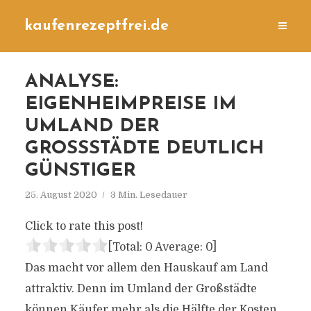
kaufenrezeptfrei.de
ANALYSE:
EIGENHEIMPREISE IM
UMLAND DER
GROSSSTÄDTE DEUTLICH G
ÜNSTIGER
25. August 2020
3 Min. Lesedauer
Click to rate this post!
[Total:
0
Average:
0
]
Das macht vor allem den Hauskauf am Land
attraktiv. Denn im Umland der Großstädte
können Käufer mehr als die Hälfte der Kosten