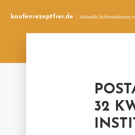
kaufenrezeptfrei.de
Aktuelle Informationen 
POST
32 K
INST