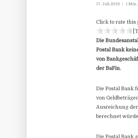
17. Juli 2019
1 Min
Click to rate this 
[T
Die Bundesanstalt
Postal Bank kei
von Bankgeschäft
der BaFin.
Die Postal Bank 
von Geldbeträgen
Ausreichung der 
berechnet würde
Die Postal Bank