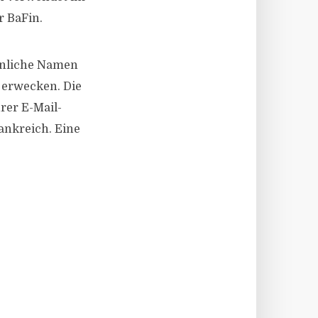
r BaFin.
ähnliche Namen
u erwecken. Die
rer E-Mail-
ankreich. Eine