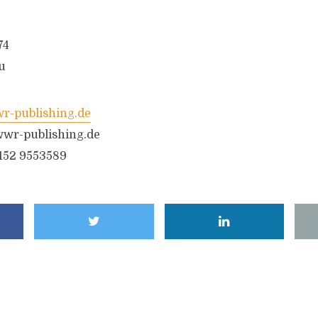
74
u
-publishing.de
wr-publishing.de
6152 9553589