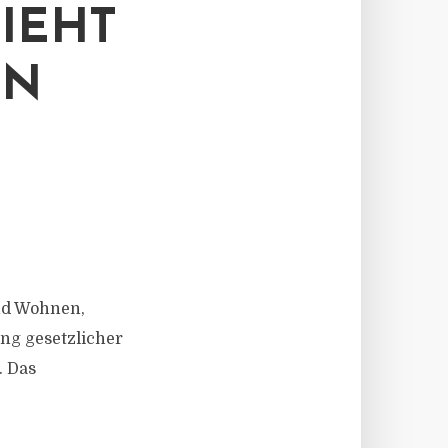
EHT K
 B
und Wohnen,
ng gesetzlicher
. Das